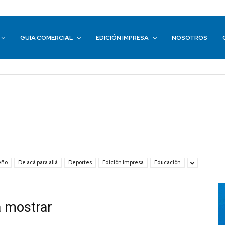
GUÍA COMERCIAL
EDICIÓN IMPRESA
NOSOTROS
eño
De acá para allá
Deportes
Edición impresa
Educación
a mostrar