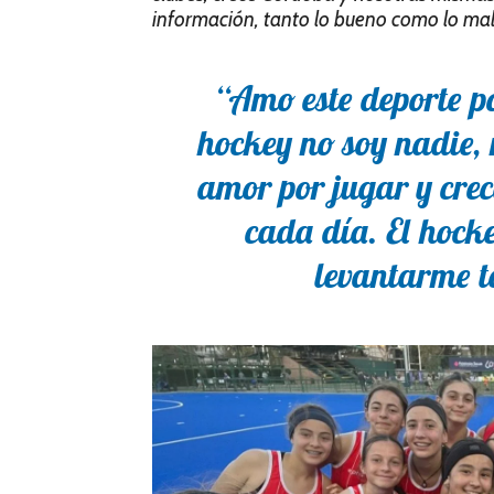
información, tanto lo bueno como lo mal
“Amo este deporte po
hockey no soy nadie, 
amor por jugar y crec
cada día. El hock
levantarme 