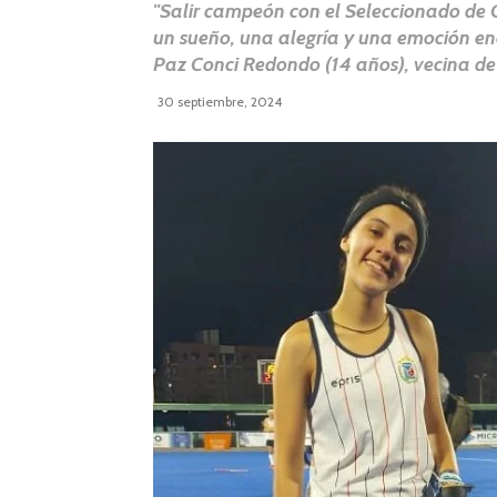
"Salir campeón con el Seleccionado de C
un sueño, una alegría y una emoción en
Paz Conci Redondo (14 años), vecina de
30 septiembre, 2024