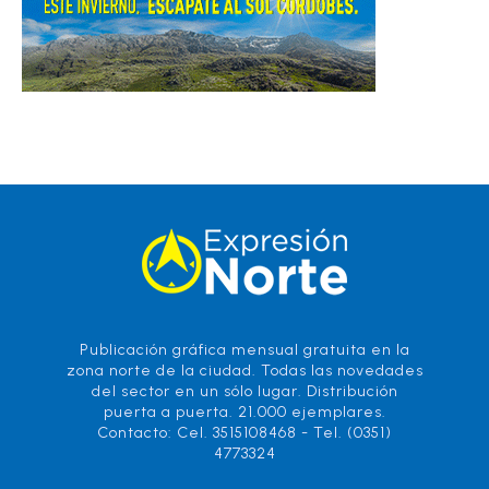
Publicación gráfica mensual gratuita en la
zona norte de la ciudad. Todas las novedades
del sector en un sólo lugar. Distribución
puerta a puerta. 21.000 ejemplares.
Contacto: Cel. 3515108468 - Tel. (0351)
4773324