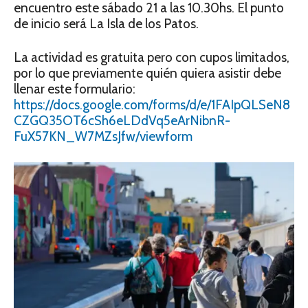
encuentro este sábado 21 a las 10.30hs. El punto
de inicio será La Isla de los Patos.
La actividad es gratuita pero con cupos limitados,
por lo que previamente quién quiera asistir debe
llenar este formulario:
https://docs.google.com/forms/d/e/1FAIpQLSeN8
CZGQ35OT6cSh6eLDdVq5eArNibnR-
FuX57KN_W7MZsJfw/viewform