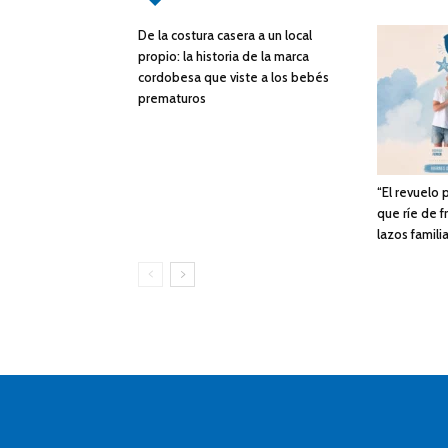
De la costura casera a un local
propio: la historia de la marca
cordobesa que viste a los bebés
prematuros
“El revuelo
que ríe de f
lazos famili