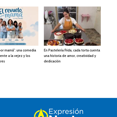
 por mamá”: una comedia
En Pastelería Frida, cada torta cuenta
rente a la vejez y los
una historia de amor, creatividad y
ares
dedicación