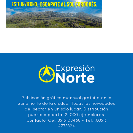
Publicación gráfica mensual gratuita en la
zona norte de la ciudad. Todas las novedades
del sector en un sólo lugar. Distribución
puerta a puerta. 21.000 ejemplares.
Contacto: Cel. 3515108468 - Tel. (0351)
4773324