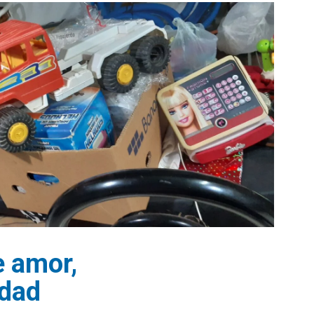
e amor,
idad