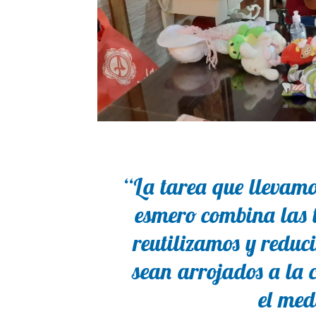
“La tarea que llevamo
esmero combina las t
reutilizamos y reduc
sean arrojados a la 
el med