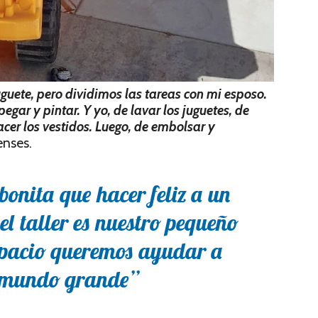
guete, pero dividimos las tareas con mi esposo.
pegar y pintar. Y yo, de lavar los juguetes, de
acer los vestidos. Luego, de embolsar y
lenses.
onita que hacer feliz a un
el taller es nuestro pequeño
spacio queremos ayudar a
l mundo grande”