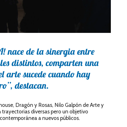
 nace de la sinergia entre
iles distintos, comparten una
el arte sucede cuando hay
ro”
, destacan.
thouse, Dragón y Rosas, Nilo Galpón de Arte y
n trayectorias diversas pero un objetivo
a contemporánea a nuevos públicos.