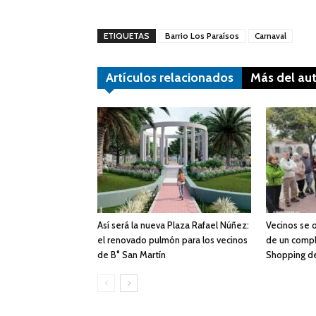
ETIQUETAS
Barrio Los Paraísos
Carnaval
Artículos relacionados
Más del au
Así será la nueva Plaza Rafael Núñez:
Vecinos se 
el renovado pulmón para los vecinos
de un compl
de B° San Martín
Shopping de