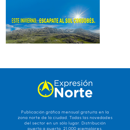
Publicación gráfica mensual gratuita en la
zona norte de la ciudad. Todas las novedades
del sector en un sólo lugar. Distribución
puerta a puerta. 21.000 ejemplares.