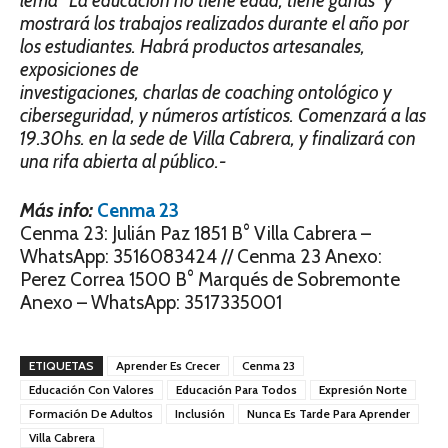
lema “La educación no tiene edad, tiene ganas” y
mostrará los trabajos realizados durante el año por
los estudiantes. Habrá productos artesanales,
exposiciones de
investi­gaciones, charlas de coaching ontológico y
ciberseguridad, y números artísticos. Comenza­rá a las
19.30hs. en la sede de Villa Cabrera, y finalizará con
una rifa abierta al público.-
Más info:
Cenma 23
Cenma 23: Julián Paz 1851 B° Villa Cabrera –
WhatsApp: 3516083424 // Cenma 23 Anexo:
Perez Correa 1500 B° Marqués de Sobremonte
Anexo – WhatsApp: 3517335001
ETIQUETAS
Aprender Es Crecer
Cenma 23
Educación Con Valores
Educación Para Todos
Expresión Norte
Formación De Adultos
Inclusión
Nunca Es Tarde Para Aprender
Villa Cabrera