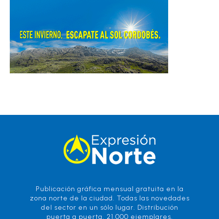
Publicación gráfica mensual gratuita en la
zona norte de la ciudad. Todas las novedades
del sector en un sólo lugar. Distribución
puerta a puerta. 21.000 ejemplares.