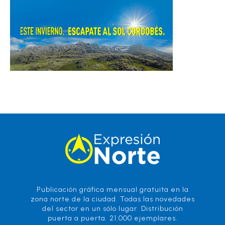
Publicación gráfica mensual gratuita en la
zona norte de la ciudad. Todas las novedades
del sector en un sólo lugar. Distribución
puerta a puerta. 21.000 ejemplares.