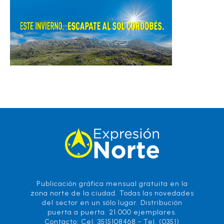
Publicación gráfica mensual gratuita en la
zona norte de la ciudad. Todas las novedades
del sector en un sólo lugar. Distribución
puerta a puerta. 21.000 ejemplares.
Contacto: Cel. 3515108468 - Tel. (0351)