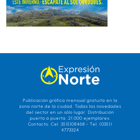
Publicación gráfica mensual gratuita en la
zona norte de la ciudad. Todas las novedades
del sector en un sólo lugar. Distribución
puerta a puerta. 21.000 ejemplares.
Contacto: Cel. 3515108468 - Tel. (0351)
4773324