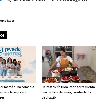
ropiedades
tor
 por mamá”: una comedia
En Pastelería Frida, cada torta cuenta
rente a la vejez y los
una historia de amor, creatividad y
ares
dedicación