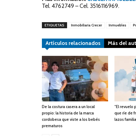
Tel. 4762749 – Cel. 3516116969.
ETIQUETAS
Inmobiliaria Crecer
Inmuebles
P
Artículos relacionados
Más del au
De la costura casera a un local
“El revuelo
propio: la historia de la marca
que ríe de f
cordobesa que viste a los bebés
lazos famili
prematuros