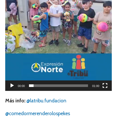
00:00
01:00
Más info:
@latribu.fundacion
@comedormerenderolospekes