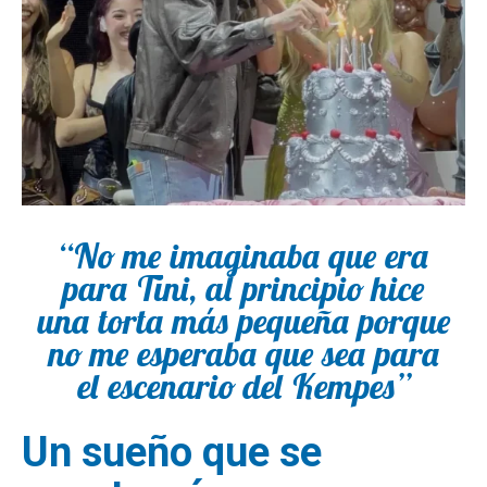
“No me imaginaba que era
para Tini, al principio hice
una torta más pequeña porque
no me esperaba que sea para
el escenario del Kempes”
Un sueño que se