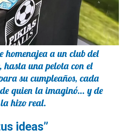
e homenajea a un club del
o, hasta una pelota con el
para su cumpleaños, cada
lo de quien la imaginó… y de
la hizo real.
us ideas”