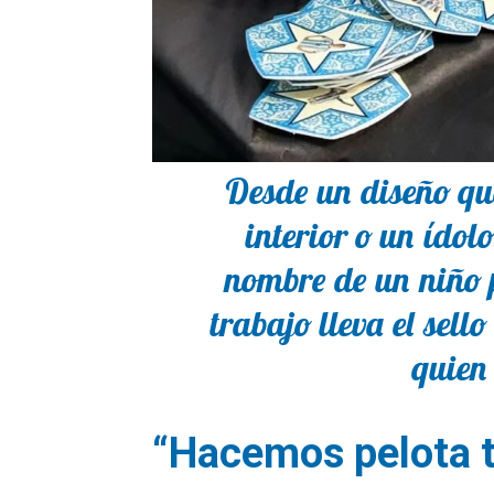
Desde un diseño qu
interior o un ídol
nombre de un niño 
trabajo lleva el sel
quien 
“Hacemos pelota t