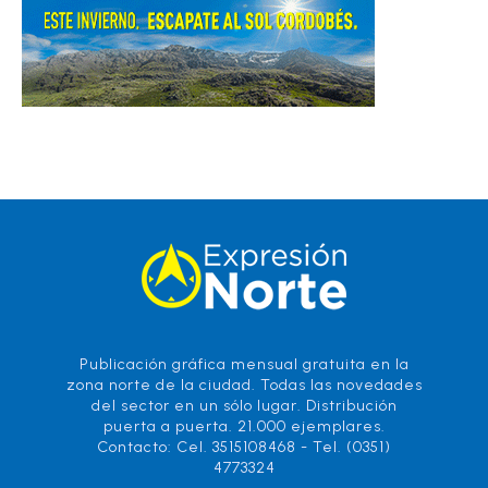
Publicación gráfica mensual gratuita en la
zona norte de la ciudad. Todas las novedades
del sector en un sólo lugar. Distribución
puerta a puerta. 21.000 ejemplares.
Contacto: Cel. 3515108468 - Tel. (0351)
4773324