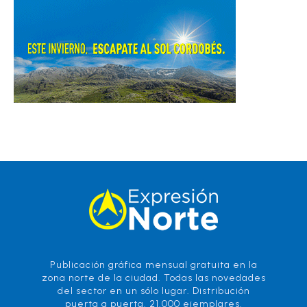
Publicación gráfica mensual gratuita en la
zona norte de la ciudad. Todas las novedades
del sector en un sólo lugar. Distribución
puerta a puerta. 21.000 ejemplares.