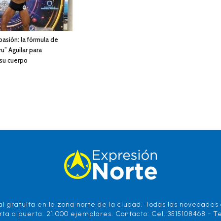
 pasión: la fórmula de
u” Aguilar para
 su cuerpo
l gratuita en la zona norte de la ciudad. Todas las novedades d
rta a puerta. 21.000 ejemplares. Contacto: Cel. 3515108468 - Te