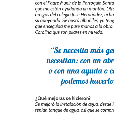
con el Padre Munir de la Parroquia Sant
que me están ayudando un montón. Otr
amigos del colegio José Hernández, ni ha
su apoyando. Se buscó albañiles, yo teng
que enseguida me puse manos a la obra.
Carolina que son pilares en mi vida.
“Se necesita más ge
necesitan: con un abr
o con una ayuda o 
podemos hacerlo
¿Qué mejoras se hicieron?
Se mejoró la instalación de agua, desde l
tenían tanque de agua, así que se comp