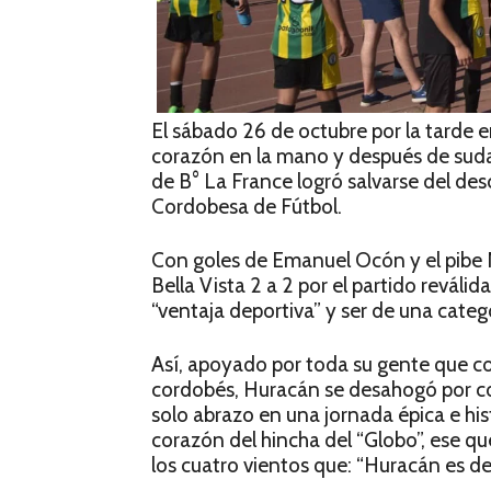
El sábado 26 de octubre por la tarde e
corazón en la mano y después de sudar 
de B° La France logró salvarse del des
Cordobesa de Fútbol.
Con goles de Emanuel Ocón y el pibe 
Bella Vista 2 a 2 por el partido reváli
“ventaja deportiva” y ser de una catego
Así, apoyado por toda su gente que co
cordo­bés, Huracán se desahogó por co
solo abrazo en una jornada épica e hi
corazón del hincha del “Globo”, ese qu
los cuatro vientos que: “Huracán es d