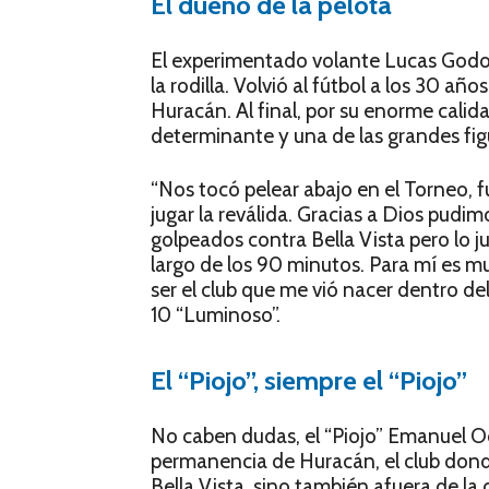
El dueño de la pelota
El experimentado volante Lucas Godoy
la rodilla. Volvió al fútbol a los 30 añ
Huracán. Al final, por su enorme calida
determinante y una de las grandes fi
“Nos tocó pelear abajo en el Torneo, 
jugar la reválida. Gracias a Dios pud
golpeados contra Bella Vista pero lo 
largo de los 90 minutos. Para mí es mu
ser el club que me vió nacer dentro de
10 “Luminoso”.
El “Piojo”, siempre el “Piojo”
No caben dudas, el “Piojo” Emanuel Ocó
permanencia de Huracán, el club dond
Bella Vista, sino también afuera de l