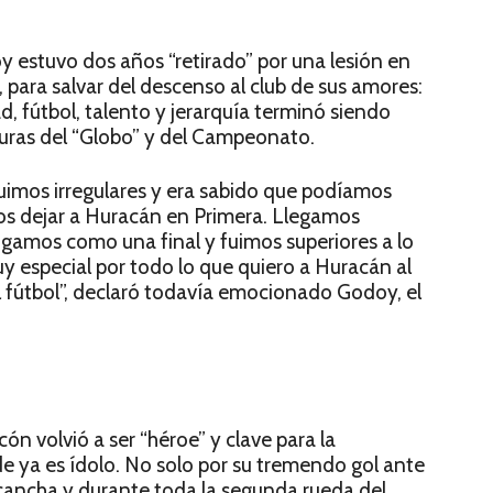
 estuvo dos años “retirado” por una lesión en
os, para salvar del descenso al club de sus amores:
d, fútbol, talento y jerarquía terminó siendo
guras del “Globo” y del Campeonato.
fuimos irregulares y era sabido que podíamos
imos dejar a Huracán en Primera. Llegamos
jugamos como una final y fuimos superiores a lo
y especial por todo lo que quiero a Huracán al
l fútbol”, declaró todavía emocionado Godoy, el
n volvió a ser “héroe” y clave para la
e ya es ídolo. No solo por su tremendo gol ante
a cancha y durante toda la segunda rueda del