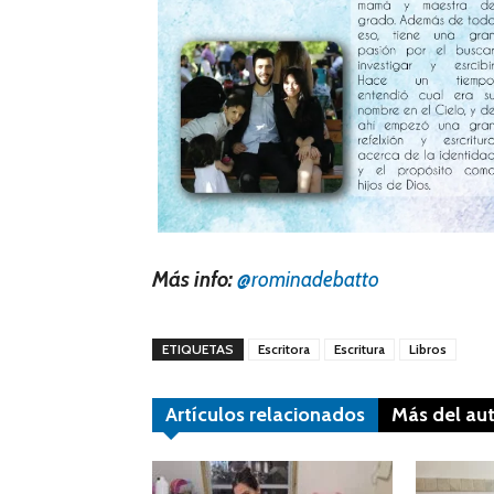
Más info:
@rominadebatto
ETIQUETAS
Escritora
Escritura
Libros
Artículos relacionados
Más del au