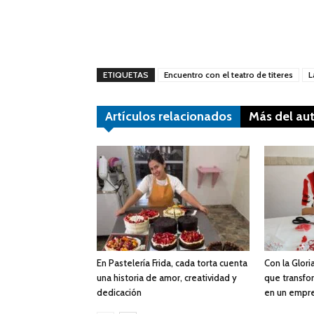
ETIQUETAS
Encuentro con el teatro de titeres
L
Artículos relacionados
Más del au
En Pastelería Frida, cada torta cuenta
Con la Gloria
una historia de amor, creatividad y
que transfor
dedicación
en un empr