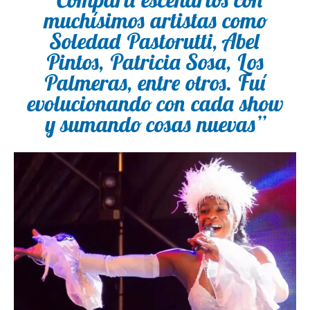
muchísimos artistas como
Soledad Pastorutti, Abel
Pintos, Patricia Sosa, Los
Palmeras, entre otros. Fuí
evolucionando con cada show
y sumando cosas nuevas”