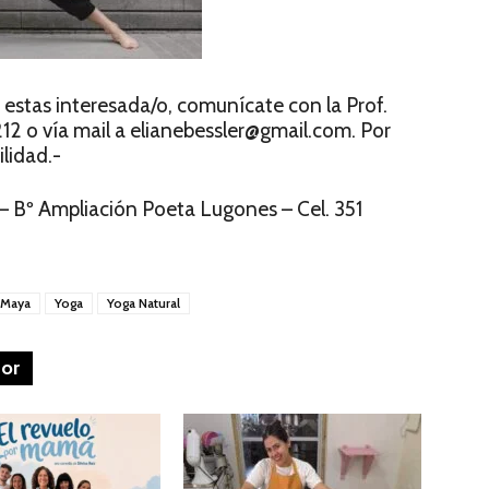
 estas interesada/o, comunícate con la Prof.
12 o vía mail a elianebessler@gmail.com. Por
ilidad.-
– Bº Ampliación Poeta Lugones – Cel. 351
 Maya
Yoga
Yoga Natural
tor