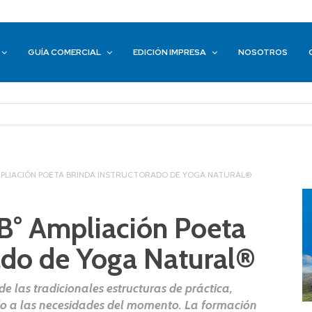
GUÍA COMERCIAL
EDICIÓN IMPRESA
NOSOTROS
AMPLIACIÓN POETA BRINDA INSTRUCTORADO DE YOGA NATURAL®
B° Ampliación Poeta
rado de Yoga Natural®
de las tradicionales estructuras de práctica,
 a las necesidades del momento. La formación