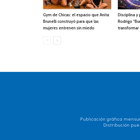
Gym de Chicas: el espacio que Anita
Disciplina y
Brunelli construyó para que las
Rodrigo “Bur
mujeres entrenen sin miedo
transformar
Publicación gráfica mensua
Distribución pue