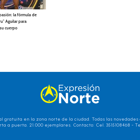
 pasión: la fórmula de
u” Aguilar para
 su cuerpo
l gratuita en la zona norte de la ciudad. Todas las novedades d
rta a puerta. 21.000 ejemplares. Contacto: Cel. 3515108468 - Te