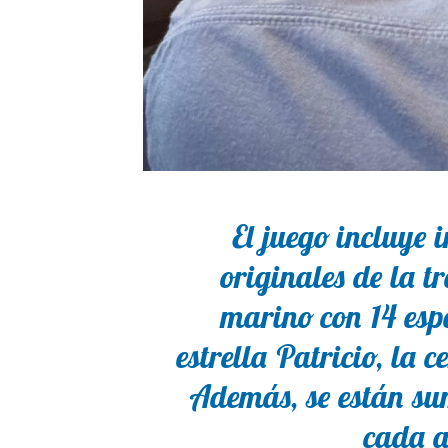
El juego incluye 
originales de la t
marino con 14 espe
estrella Patricio, la c
Además, se están su
cada a