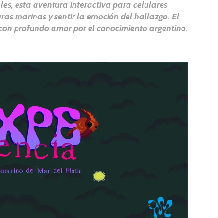
les, esta aventura interactiva para celulares
uras marinas y sentir la emoción del hallazgo. El
 con profundo amor por el conocimiento argentino.