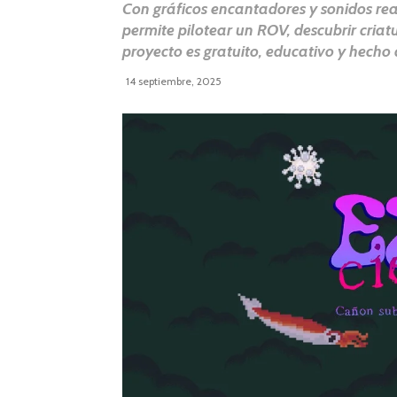
Con gráficos encantadores y sonidos rea
permite pilotear un ROV, descubrir criat
proyecto es gratuito, educativo y hecho
14 septiembre, 2025