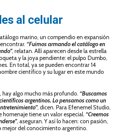
es al celular
l catálogo marino, un compendio en expansión
 encontrar.
“Fuimos armando el catálogo en
endo”
, relatan. Allí aparecen desde la estrella
a coqueta y la joya pendiente: el pulpo Dumbo,
nes. En total, ya se pueden encontrar 14
 nombre científico y su lugar en este mundo
ón, hay algo mucho más profundo.
“Buscamos
 científicos argentinos. Lo pensamos como un
entretenimiento”
, dicen. Para Efenemel Studio,
e homenaje tiene un valor especial.
“Creemos
nderse”
, aseguran. Y así lo hacen: con pasión,
o mejor del conocimiento argentino.