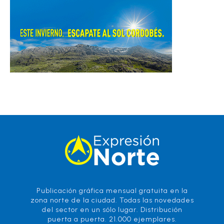
Publicación gráfica mensual gratuita en la
zona norte de la ciudad. Todas las novedades
del sector en un sólo lugar. Distribución
puerta a puerta. 21.000 ejemplares.