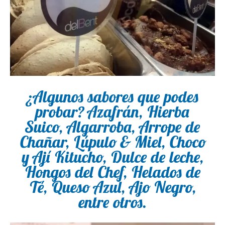
¿Algunos sabores que podes
probar? Azafrán, Hierba
Suico, Algarroba, Arrope de
Chañar, Lúpulo & Miel, Choco
y Ají Kitucho, Dulce de leche,
Hongos del Chef, Helados de
Té, Queso Azul, Ajo Negro,
entre otros.