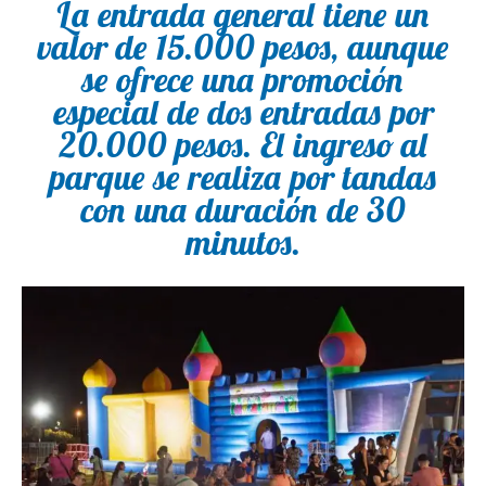
La entrada general tiene un
valor de 15.000 pesos
, aunque
se ofrece una promoción
especial de dos entradas por
20.000 pesos. El ingreso al
parque se realiza por tandas
con una duración de 30
minutos.