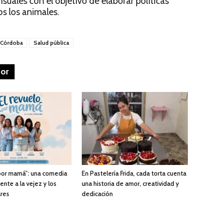
suales con el objetivo de elaborar políticas
s los animales.
 Córdoba
Salud pública
tor
 por mamá”: una comedia
En Pastelería Frida, cada torta cuenta
rente a la vejez y los
una historia de amor, creatividad y
ares
dedicación