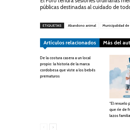
El Foro tendrá sesiones ordinarias men
públicas destinadas al cuidado de todo
ETIQUETAS
Abandono animal
Municipalidad de
Artículos relacionados
Más del au
De la costura casera a un local
propio: la historia de la marca
cordobesa que viste a los bebés
prematuros
“El revuelo
que ríe de f
lazos famili