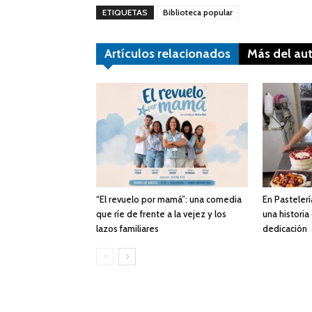
ETIQUETAS
Biblioteca popular
Artículos relacionados
Más del au
“El revuelo por mamá”: una comedia
En Pastelerí
que ríe de frente a la vejez y los
una historia
lazos familiares
dedicación