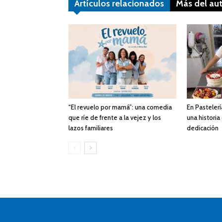
Artículos relacionados
Más del au
“El revuelo por mamá”: una comedia
En Pastelerí
que ríe de frente a la vejez y los
una historia
lazos familiares
dedicación