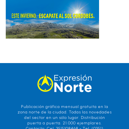
Publicación gráfica mensual gratuita en la
zona norte de la ciudad. Todas las novedades
del sector en un sólo lugar. Distribución
puerta a puerta. 21.000 ejemplares.
Contacto: Cel. 3515108468 - Tel. (0351)