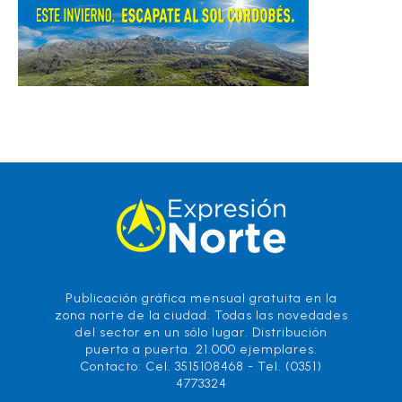
Publicación gráfica mensual gratuita en la
zona norte de la ciudad. Todas las novedades
del sector en un sólo lugar. Distribución
puerta a puerta. 21.000 ejemplares.
Contacto: Cel. 3515108468 - Tel. (0351)
4773324