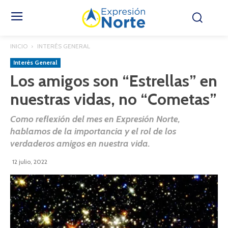
INICIO
INTERÉS GENERAL
Interés General
Los amigos son “Estrellas” en
nuestras vidas, no “Cometas”
Como reflexión del mes en Expresión Norte,
hablamos de la importancia y el rol de los
verdaderos amigos en nuestra vida.
12 julio, 2022