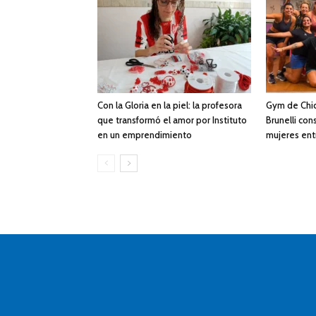
Con la Gloria en la piel: la profesora
Gym de Chic
que transformó el amor por Instituto
Brunelli con
en un emprendimiento
mujeres ent