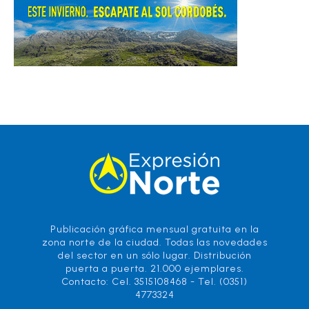
Publicación gráfica mensual gratuita en la
zona norte de la ciudad. Todas las novedades
del sector en un sólo lugar. Distribución
puerta a puerta. 21.000 ejemplares.
Contacto: Cel. 3515108468 - Tel. (0351)
4773324