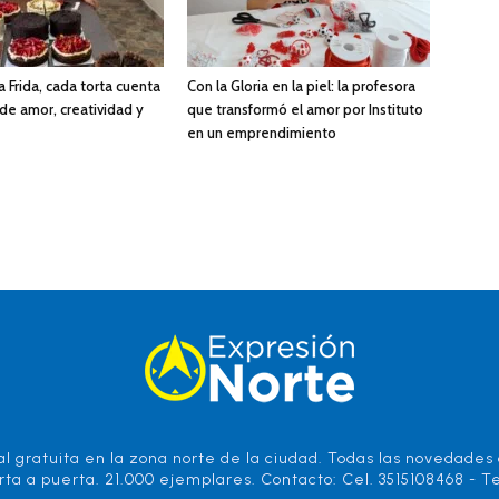
a Frida, cada torta cuenta
Con la Gloria en la piel: la profesora
 de amor, creatividad y
que transformó el amor por Instituto
en un emprendimiento
l gratuita en la zona norte de la ciudad. Todas las novedades d
rta a puerta. 21.000 ejemplares. Contacto: Cel. 3515108468 - Te