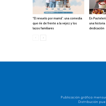
“El revuelo por mamá”: una comedia
En Pastelerí
que ríe de frente a la vejez y los
una historia
lazos familiares
dedicación
Publicación gráfica mensua
Distribución pue