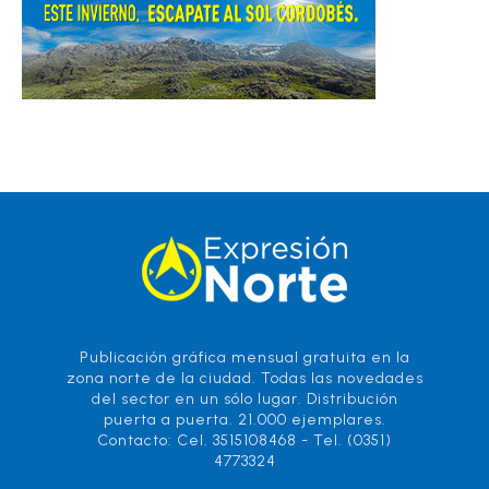
Publicación gráfica mensual gratuita en la
zona norte de la ciudad. Todas las novedades
del sector en un sólo lugar. Distribución
puerta a puerta. 21.000 ejemplares.
Contacto: Cel. 3515108468 - Tel. (0351)
4773324