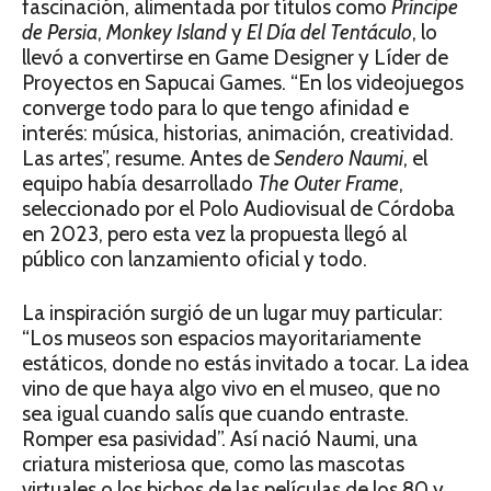
fascinación, alimentada por títulos como
Príncipe
de Persia
,
Monkey Island
y
El Día del Tentáculo
, lo
llevó a convertirse en Game Designer y Líder de
Proyectos en Sapucai Games. “En los videojuegos
converge todo para lo que tengo afinidad e
interés: música, historias, animación, creatividad.
Las artes”, resume. Antes de
Sendero Naumi
, el
equipo había desarrollado
The Outer Frame
,
seleccionado por el Polo Audiovisual de Córdoba
en 2023, pero esta vez la propuesta llegó al
público con lanzamiento oficial y todo.
La inspiración surgió de un lugar muy particular:
“Los museos son espacios mayoritariamente
estáticos, donde no estás invitado a tocar. La idea
vino de que haya algo vivo en el museo, que no
sea igual cuando salís que cuando entraste.
Romper esa pasividad”. Así nació Naumi, una
criatura misteriosa que, como las mascotas
virtuales o los bichos de las películas de los 80 y