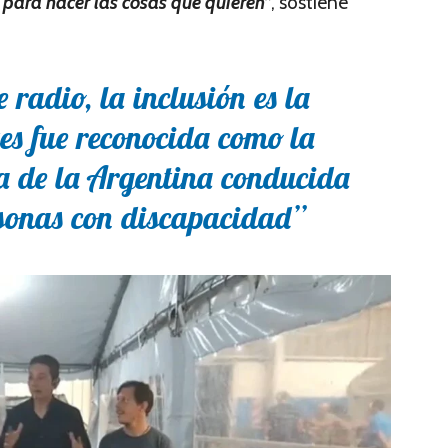
s para hacer las cosas que quieren”
, sostiene
 radio, la inclusión es la
es fue reconocida como la
a de la Argentina conducida
rsonas con discapacidad”