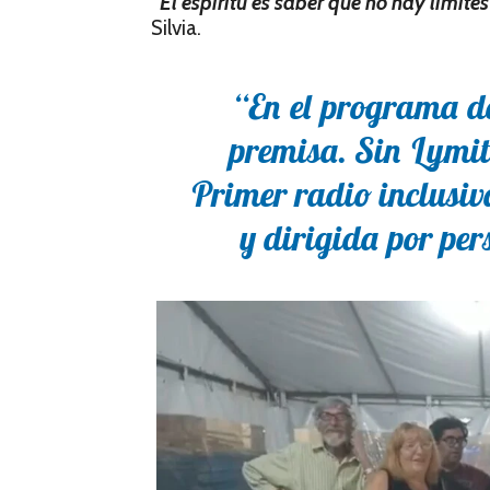
“El espíritu es saber que no hay límite
Silvia.
“En el programa de
premisa. Sin Lymit
Primer radio inclusiv
y dirigida por pe