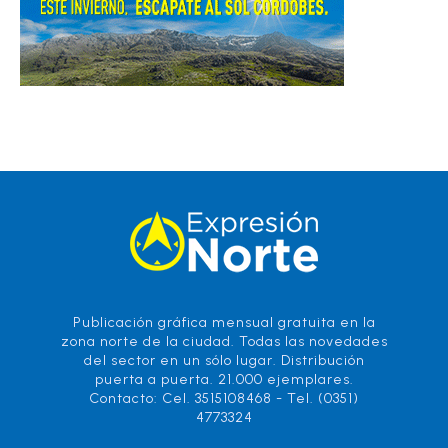
Publicación gráfica mensual gratuita en la
zona norte de la ciudad. Todas las novedades
del sector en un sólo lugar. Distribución
puerta a puerta. 21.000 ejemplares.
Contacto: Cel. 3515108468 - Tel. (0351)
4773324