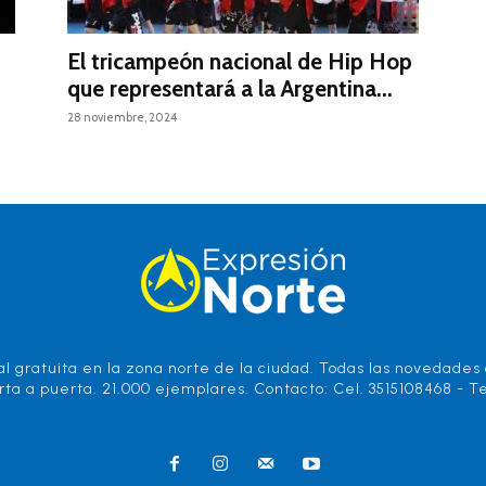
El tricampeón nacional de Hip Hop
que representará a la Argentina...
28 noviembre, 2024
l gratuita en la zona norte de la ciudad. Todas las novedades d
rta a puerta. 21.000 ejemplares. Contacto: Cel. 3515108468 - Te