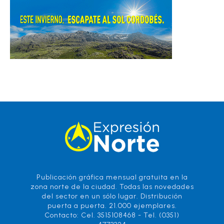
Publicación gráfica mensual gratuita en la
zona norte de la ciudad. Todas las novedades
del sector en un sólo lugar. Distribución
puerta a puerta. 21.000 ejemplares.
Contacto: Cel. 3515108468 - Tel. (0351)