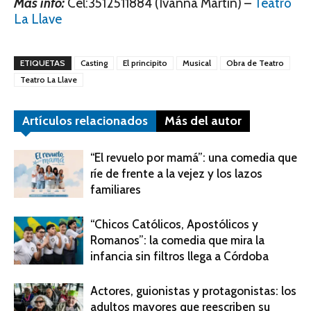
Más info:
Cel:3512511884 (Ivanna Martin) –
Teatro
La Llave
ETIQUETAS
Casting
El principito
Musical
Obra de Teatro
Teatro La Llave
Artículos relacionados
Más del autor
“El revuelo por mamá”: una comedia que
ríe de frente a la vejez y los lazos
familiares
“Chicos Católicos, Apostólicos y
Romanos”: la comedia que mira la
infancia sin filtros llega a Córdoba
Actores, guionistas y protagonistas: los
adultos mayores que reescriben su