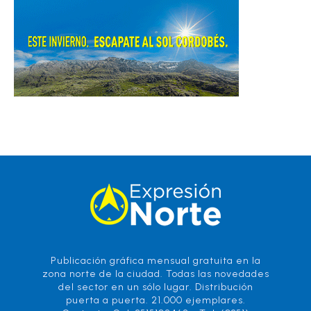
Publicación gráfica mensual gratuita en la
zona norte de la ciudad. Todas las novedades
del sector en un sólo lugar. Distribución
puerta a puerta. 21.000 ejemplares.