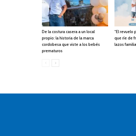
De la costura casera a un local
“El revuelo
propio: la historia de la marca
que ríe de f
cordobesa que viste a los bebés
lazos famili
prematuros