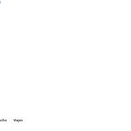
a
ucho
Viajes