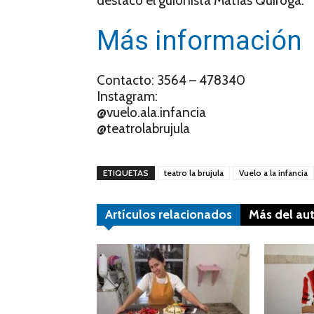
destacó el guionista Matías Quiroga.
Más información
Contacto: 3564 – 478340
Instagram:
@vuelo.ala.infancia
@teatrolabrujula
ETIQUETAS
teatro la brujula
Vuelo a la infancia
Artículos relacionados
Más del au