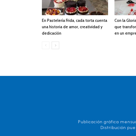
En Pastelería Frida, cada torta cuenta
Con la Gloria
una historia de amor, creatividad y
que transfor
dedicación
en un empr
Publicación gráfica mensua
Distribución pue