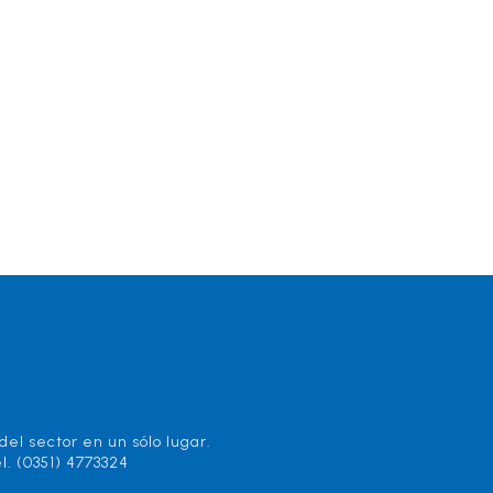
el sector en un sólo lugar.
l. (0351) 4773324