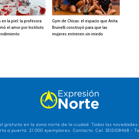
 en la piel: la profesora
Gym de Chicas: el espacio que Anita
mó el amor por Instituto
Brunelli construyó para que las
endimiento
mujeres entrenen sin miedo
l gratuita en la zona norte de la ciudad. Todas las novedades d
rta a puerta. 21.000 ejemplares. Contacto: Cel. 3515108468 - Te